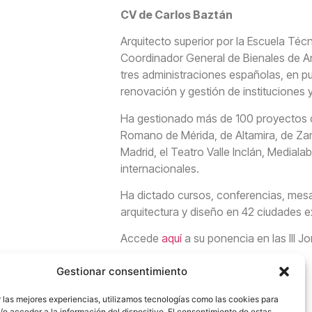
CV de Carlos Baztán
Arquitecto superior por la Escuela Técn
Coordinador General de Bienales de Arq
tres administraciones españolas, en pue
renovación y gestión de instituciones 
Ha gestionado más de 100 proyectos de 
Romano de Mérida, de Altamira, de Zamo
Madrid, el Teatro Valle Inclán, Medial
internacionales.
Ha dictado cursos, conferencias, mes
arquitectura y diseño en 42 ciudades e
Accede
aquí
a su ponencia en las III 
Gestionar consentimiento
 las mejores experiencias, utilizamos tecnologías como las cookies para
o acceder a la información del dispositivo. El consentimiento de estas