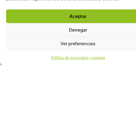
Aceptar
Denegar
2026
Ver preferencias
©
Fundación
Política de privacidad y cookies
Kreanta
|
kreanta.org
Diseño: Jose
D.
Valero
Cabrejas
Política
de
privacidad
y