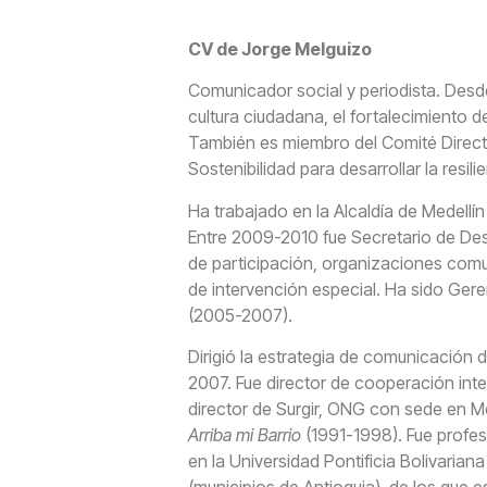
CV de Jorge Melguizo
Comunicador social y periodista. Desde 
cultura ciudadana, el fortalecimiento 
También es miembro del Comité Direc
Sostenibilidad para desarrollar la resil
Ha trabajado en la Alcaldía de Medellín
Entre 2009-2010 fue Secretario de Desa
de participación, organizaciones comun
de intervención especial. Ha sido Ger
(2005-2007).
Dirigió la estrategia de comunicación 
2007. Fue director de cooperación in
director de Surgir, ONG con sede en Me
Arriba mi Barrio
(1991-1998). Fue profes
en la Universidad Pontificia Bolivarian
(municipios de Antioquia), de los que