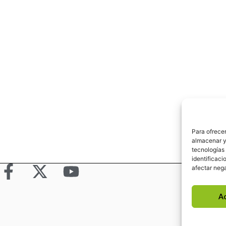
Para ofrecer
almacenar y/
tecnologías
identificaci
afectar nega
A