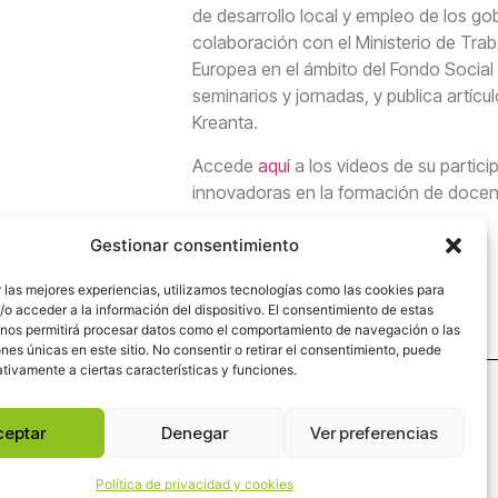
de desarrollo local y empleo de los go
colaboración con el Ministerio de Trab
Europea en el ámbito del Fondo Social
seminarios y jornadas, y publica artícu
Kreanta.
Accede
aquí
a los videos de su partic
innovadoras en la formación de docen
Gestionar consentimiento
 las mejores experiencias, utilizamos tecnologías como las cookies para
o acceder a la información del dispositivo. El consentimiento de estas
 nos permitirá procesar datos como el comportamiento de navegación o las
ones únicas en este sitio. No consentir o retirar el consentimiento, puede
tivamente a ciertas características y funciones.
ceptar
Denegar
Ver preferencias
Fundación Kreanta es miembro de
la
Asociación Española de
Fundaciones
Política de privacidad y cookies