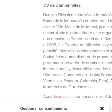
CV de Damien Silès
Damien Silès tiene una sólida formaci
Barrio de la Innovación en Montreal. Du
distrito Ville-Marie de Montreal, prime
desarrollada mientras lideró este org
dos ocasiones Personalidad de la Se
a 2008, fue Director de Afiliaciones y
permitió tejer sólidas relaciones en e
Sudamérica como director de proyecto
programa innovador de comercializaci
Internacional) y desarrolló mercados n
Cámara de Comercio e Industria Franco
Venezuela, Ecuador, Colombia, Perú). 
Montreal y de Goodness.tv.
Accede
aquí
a su ponencia en las IX J
Gestionar consentimiento