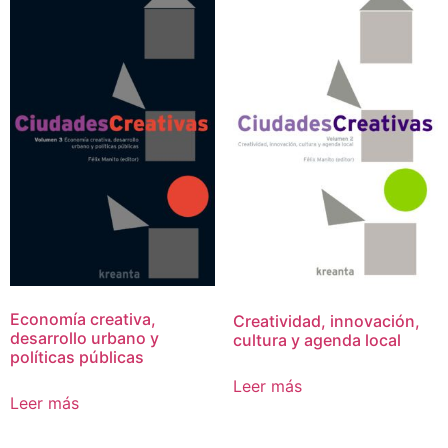
Economía creativa,
Creatividad, innovación,
desarrollo urbano y
cultura y agenda local
políticas públicas
Leer más
Leer más