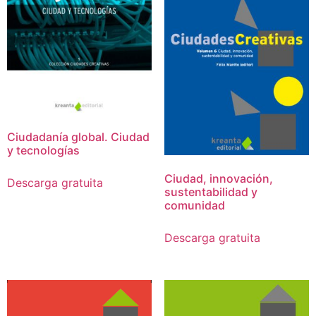
Ciudadanía global. Ciudad
y tecnologías
Ciudad, innovación,
Descarga gratuita
sustentabilidad y
comunidad
Descarga gratuita