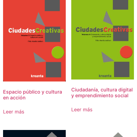
Ciudadanía, cultura digital
Espacio público y cultura
y emprendimiento social
en acción
Leer más
Leer más