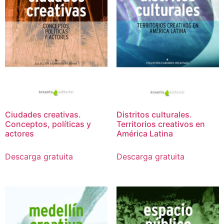
Ciudades creativas.
Distritos culturales.
Conceptos, políticas y
Territorios creativos en
actores
América Latina
Descarga gratuita
Descarga gratuita