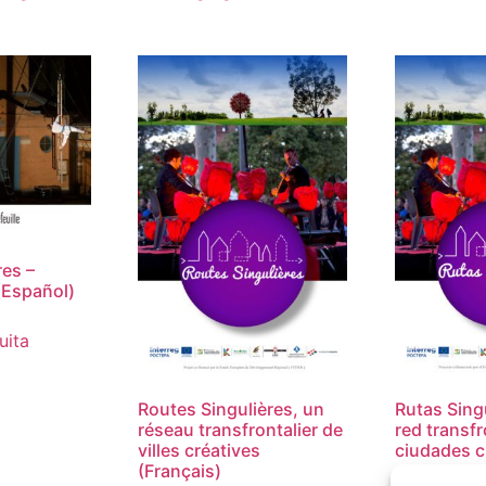
res –
(Español)
uita
Routes Singulières, un
Rutas Sing
réseau transfrontalier de
red transfr
villes créatives
ciudades c
(Français)