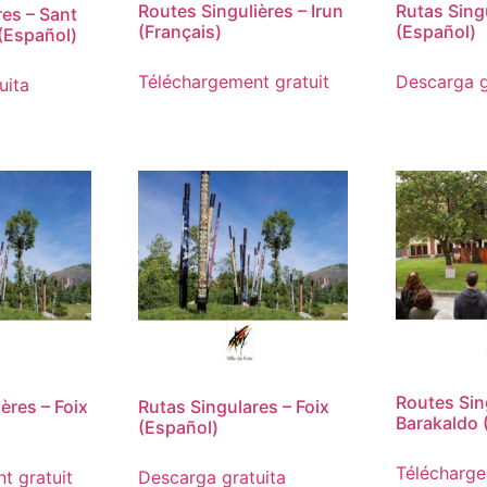
Routes Singulières – Irun
Rutas Singu
res – Sant
(Français)
(Español)
(Español)
Téléchargement gratuit
Descarga g
uita
Routes Sin
ères – Foix
Rutas Singulares – Foix
Barakaldo 
(Español)
Télécharge
t gratuit
Descarga gratuita