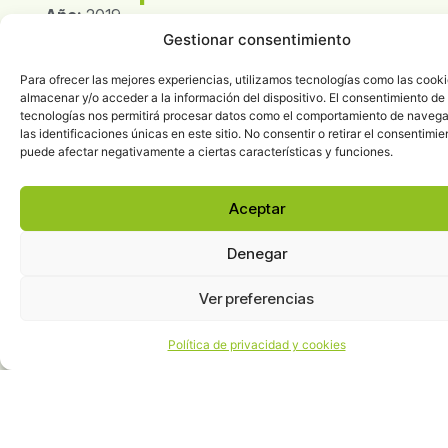
Año:
2019
Número:
8
Gestionar consentimiento
Fecha:
julio-septiembre 2019
Para ofrecer las mejores experiencias, utilizamos tecnologías como las cook
Páginas:
98
almacenar y/o acceder a la información del dispositivo. El consentimiento de
tecnologías nos permitirá procesar datos como el comportamiento de navega
En el apartado
Dossier
,
el profesor emérito de
las identificaciones únicas en este sitio. No consentir o retirar el consentimie
la Universidad Paris I y profesor asociado de la
puede afectar negativamente a ciertas características y funciones.
Universidad de Tokyo (GRIPS)
Xavier
Greffe
reflexiona sobre
Cultura, creatividad y
Aceptar
ciudad
. A decir de
Greffe
, la cultura hace de la
ciudad una ciudad creativa siempre y cuando
Denegar
cumpla tres requisitos: “respete un principio de
transversalidad” entre creatividad artística y
Ver preferencias
creatividad científica; se sitúe “en una lógica de
transformación del lugar”, mejorando la calidad
Política de privacidad y cookies
del territorio en el que se ofrecen las
actividades artísticas y culturales; y responda a
“los principios de corresponsabilidad y el hecho
de compartir”, mediante la cooperación de