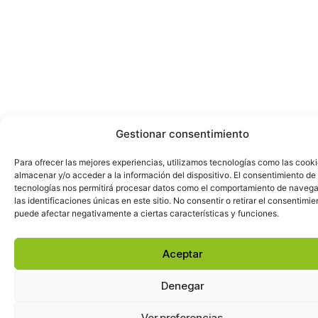
Gestionar consentimiento
Descripción
Para ofrecer las mejores experiencias, utilizamos tecnologías como las cook
almacenar y/o acceder a la información del dispositivo. El consentimiento de
Año:
2019
tecnologías nos permitirá procesar datos como el comportamiento de navega
Número:
9
las identificaciones únicas en este sitio. No consentir o retirar el consentimie
puede afectar negativamente a ciertas características y funciones.
Fecha:
octubre-diciembre 2019
En este número, el apartado
Dossier,
está
Aceptar
dedicado a tratar el tema
Cultura, educación
y ciudad
y sus contenidos corresponden a tres
Denegar
entrevistas: una primera, con
Antanas
Mockus
, que fuera alcalde de Bogotá en dos
Ver preferencias