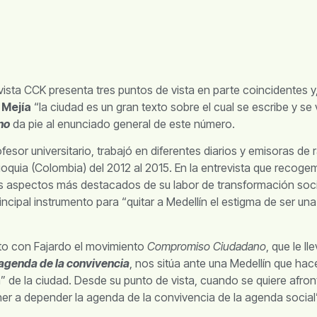
ista CCK presenta tres puntos de vista en parte coincidentes y
 Mejía
“la ciudad es un gran texto sobre el cual se escribe y se v
no
da pie al enunciado general de este número.
esor universitario, trabajó en diferentes diarios y emisoras de r
quia (Colombia) del 2012 al 2015. En la entrevista que recoge
os aspectos más destacados de su labor de transformación social
incipal instrumento para “quitar a Medellín el estigma de ser un
junto con Fajardo el movimiento
Compromiso Ciudadano
, que le ll
agenda de la convivencia
, nos sitúa ante una Medellín que hac
a” de la ciudad. Desde su punto de vista, cuando se quiere afron
oner a depender la agenda de la convivencia de la agenda social”