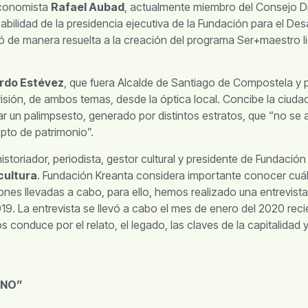
economista
Rafael Aubad
, actualmente miembro del Consejo Di
abilidad de la presidencia ejecutiva de la Fundación para el Des
uyó de manera resuelta a la creación del programa Ser+maestro l
rdo Estévez
, que fuera Alcalde de Santiago de Compostela y 
su visión, de ambos temas, desde la óptica local. Concibe la ciu
rmar un palimpsesto, generado por distintos estratos, que “no se
epto de patrimonio”.
 historiador, periodista, gestor cultural y presidente de Fundació
cultura
. Fundación Kreanta considera importante conocer cuál fu
ciones llevadas a cabo, para ello, hemos realizado una entrevis
19. La entrevista se llevó a cabo el mes de enero del 2020 reci
os conduce por el relato, el legado, las claves de la capitalidad y
ANO”