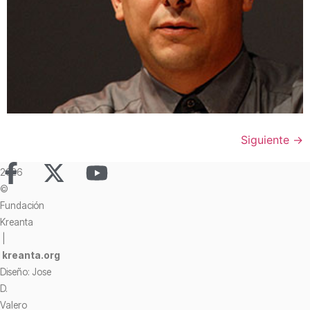
Siguiente
→
2026
©
Fundación
Kreanta
|
kreanta.org
Diseño: Jose
D.
Valero